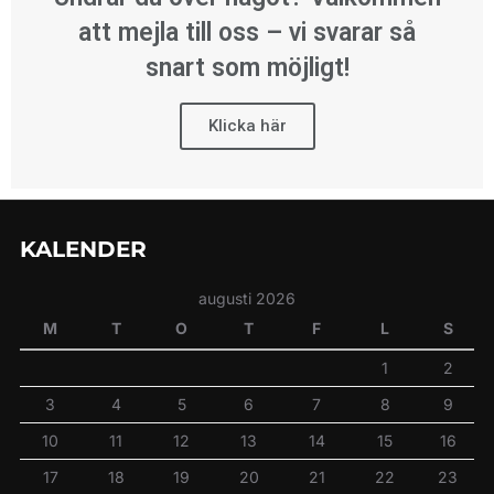
att mejla till oss – vi svarar så
snart som möjligt!
Klicka här
KALENDER
augusti 2026
M
T
O
T
F
L
S
1
2
3
4
5
6
7
8
9
10
11
12
13
14
15
16
17
18
19
20
21
22
23