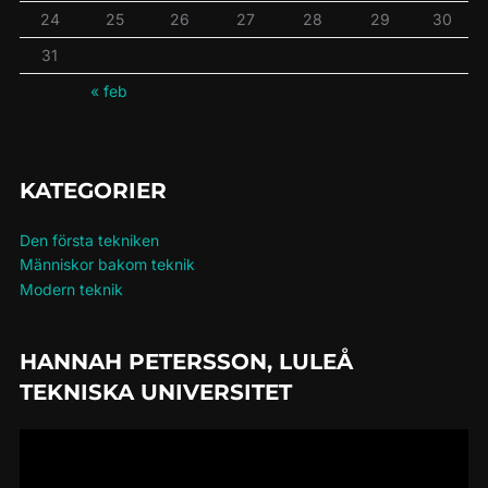
24
25
26
27
28
29
30
31
« feb
KATEGORIER
Den första tekniken
Människor bakom teknik
Modern teknik
HANNAH PETERSSON, LULEÅ
TEKNISKA UNIVERSITET