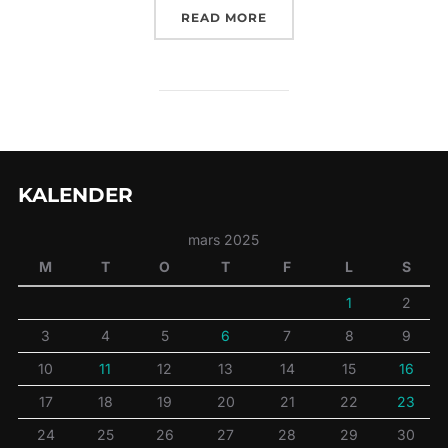
”IT-LÖSNINGAR FÖR FÖR
READ MORE
KALENDER
mars 2025
M
T
O
T
F
L
S
1
2
3
4
5
6
7
8
9
10
11
12
13
14
15
16
17
18
19
20
21
22
23
24
25
26
27
28
29
30