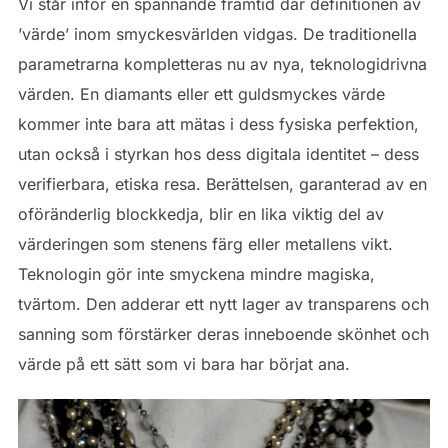
Vi står inför en spännande framtid där definitionen av
’värde’ inom smyckesvärlden vidgas. De traditionella
parametrarna kompletteras nu av nya, teknologidrivna
värden. En diamants eller ett guldsmyckes värde
kommer inte bara att mätas i dess fysiska perfektion,
utan också i styrkan hos dess digitala identitet – dess
verifierbara, etiska resa. Berättelsen, garanterad av en
oföränderlig blockkedja, blir en lika viktig del av
värderingen som stenens färg eller metallens vikt.
Teknologin gör inte smyckena mindre magiska,
tvärtom. Den adderar ett nytt lager av transparens och
sanning som förstärker deras inneboende skönhet och
värde på ett sätt som vi bara har börjat ana.