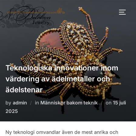
Skip
to
TOGG
content
Teknologiska innovationer inom
värdering av ädelmetaller och
ädelstenar
Posted
by
admin
in
Människor bakom teknik
on
15 juli
on
2025
Ny teknologi omvandlar även de mest anrika och