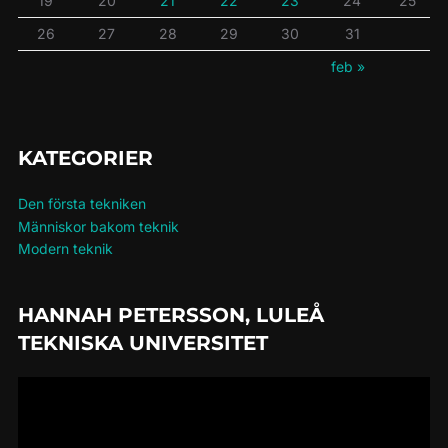
19
20
21
22
23
24
25
26
27
28
29
30
31
feb »
KATEGORIER
Den första tekniken
Människor bakom teknik
Modern teknik
HANNAH PETERSSON, LULEÅ
TEKNISKA UNIVERSITET