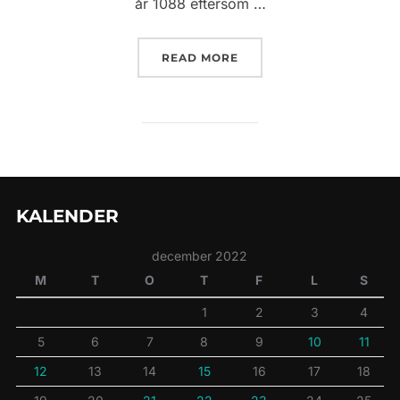
år 1088 eftersom …
”DE FÖRSTA TEKNISKA U
READ MORE
KALENDER
december 2022
M
T
O
T
F
L
S
1
2
3
4
5
6
7
8
9
10
11
12
13
14
15
16
17
18