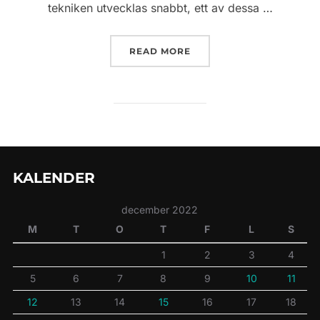
tekniken utvecklas snabbt, ett av dessa …
”FRAMTIDENS ROBOTTEK
READ MORE
KALENDER
december 2022
M
T
O
T
F
L
S
1
2
3
4
5
6
7
8
9
10
11
12
13
14
15
16
17
18