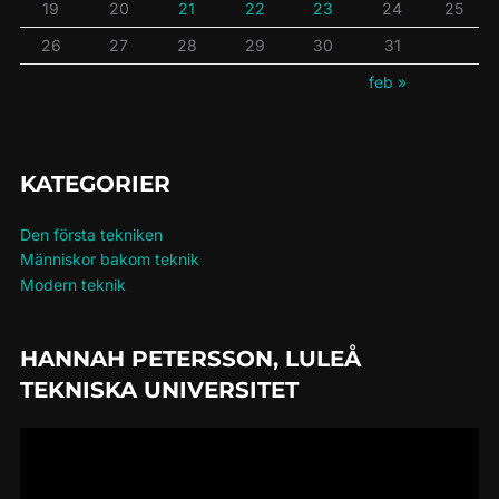
19
20
21
22
23
24
25
26
27
28
29
30
31
feb »
KATEGORIER
Den första tekniken
Människor bakom teknik
Modern teknik
HANNAH PETERSSON, LULEÅ
TEKNISKA UNIVERSITET